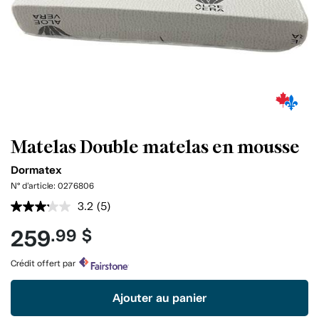
Matelas Double matelas en mousse
Dormatex
N° d'article:
0276806
3.2
(5)
Lire
les
259
.99 $
5
commentaires.
Lien
Crédit offert par
vers
la
même
Ajouter au panier
page.