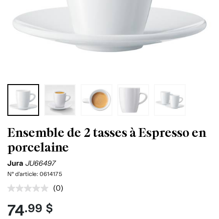
Ensemble de 2 tasses à Espresso en
porcelaine
Jura
JU66497
N° d'article:
0614175
(0)
Aucune
cote
74
.99 $
pour
ce