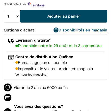
produit.
Crédit offert par
Lien
vers
la
Ajouter au panier
même
page.
Options d’achat
Disponibilités en magasin
Livraison gratuite*
Disponible entre le 29 août et le 3 septembre
Centre de distribution Québec
Ramassage non disponible
Impossible de voir ce produit en magasin
Voir tous les magasins
Garantie 2 ans ou 6000 cafés.
Vous avez des questions?