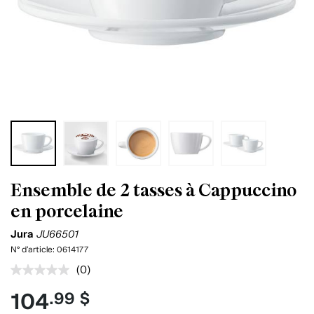
Ensemble de 2 tasses à Cappuccino
en porcelaine
Jura
JU66501
N° d'article:
0614177
(0)
Aucune
cote
104
.99 $
pour
ce