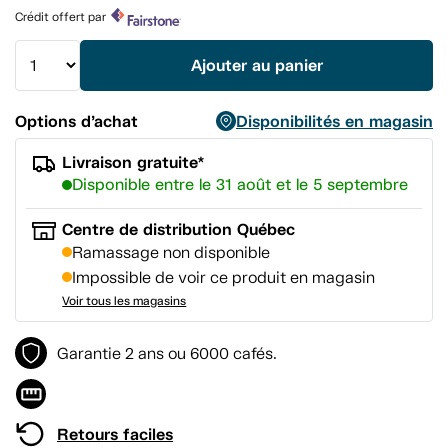
produit.
Crédit offert par
Lien
vers
la
Ajouter au panier
même
page.
Options d’achat
Disponibilités en magasin
Livraison gratuite*
Disponible entre le 31 août et le 5 septembre
Centre de distribution Québec
Ramassage non disponible
Impossible de voir ce produit en magasin
Voir tous les magasins
Garantie 2 ans ou 6000 cafés.
Retours faciles