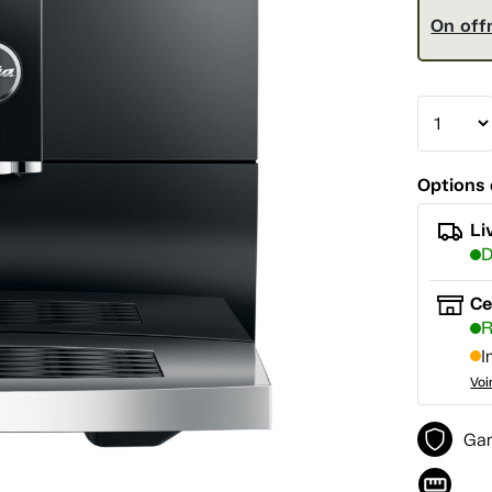
On offr
Options 
Li
D
Ce
R
I
Voi
Gar