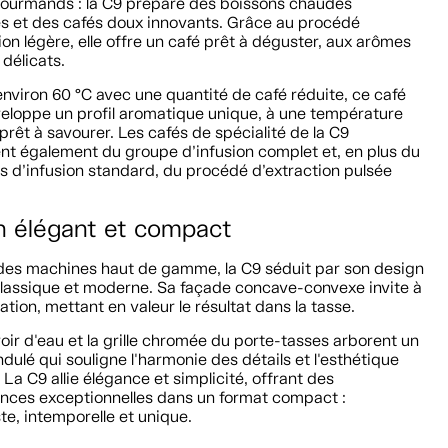
gourmands : la C9 prépare des boissons chaudes
es et des cafés doux innovants. Grâce au procédé
ion légère, elle offre un café prêt à déguster, aux arômes
 délicats.
environ 60 °C avec une quantité de café réduite, ce café
veloppe un profil aromatique unique, à une température
 prêt à savourer. Les cafés de spécialité de la C9
nt également du groupe d’infusion complet et, en plus du
s d’infusion standard, du procédé d’extraction pulsée
.
n élégant et compact
 des machines haut de gamme, la C9 séduit par son design
 classique et moderne. Sa façade concave-convexe invite à
ation, mettant en valeur le résultat dans la tasse.
oir d'eau et la grille chromée du porte-tasses arborent un
dulé qui souligne l'harmonie des détails et l'esthétique
 La C9 allie élégance et simplicité, offrant des
nces exceptionnelles dans un format compact :
te, intemporelle et unique.