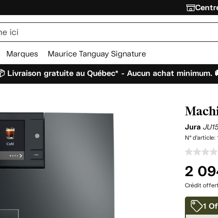
Centre
Marques
Maurice Tanguay Signature
 Livraison gratuite au Québec* - Aucun achat minimum. 
Machi
Jura
JU1
N° d'article:
2 09
Crédit offer
1 Of