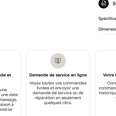
S
Spécific
Dimensi
nde et
Demande de service en ligne
Votre 
Voyez toutes vos commandes
Cons
livrées et envoyez une
commande
d'une
demande de service ou de
historiqu
 une date
réparation en seulement
amassage,
quelques clics.
raison à
endrier