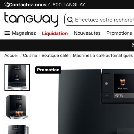
Contactez-nous :
1-800-TANGUAY
Magasinez
Liquidation
Nouveautés
Promotions

Accueil
Cuisine
Boutique café
Machines à café automatiques
Promotion