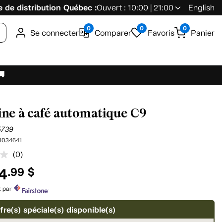
 de distribution Québec :
Ouvert : 10:00 | 21:00
English
0
0
0
Se connecter
Comparer
Favoris
Panier
🚚
ne à café automatique C9
5739
1034641
(0)
Aucune
cote
4
.99 $
pour
ce
produit.
t par
Lien
vers
fre(s) spéciale(s) disponible(s)
la
même