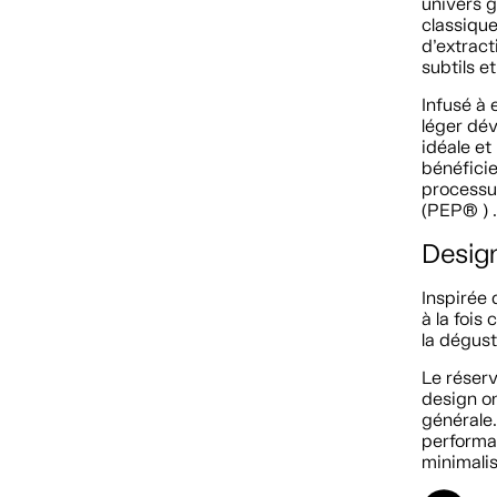
univers 
classiqu
d’extract
subtils et
Infusé à 
léger dé
idéale et
bénéficie
processu
(PEP® ) 
Desig
Inspirée
à la fois
la dégust
Le réserv
design on
générale.
performa
minimalis