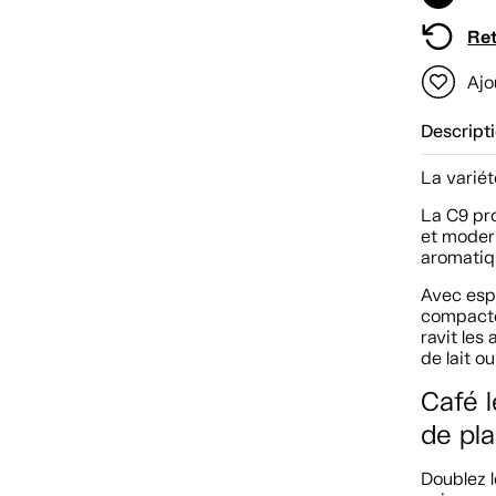
Ret
Ajo
Descript
La variét
La C9 pro
et modern
aromatiqu
Avec esp
compacte 
ravit le
de lait o
Café 
de pla
Doublez l