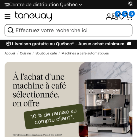
Centre de distribution Québec
0
0
0
📦 Livraison gratuite au Québec* - Aucun achat minimum. 🚚
Accueil
Cuisine
Boutique café
Machines à café automatiques