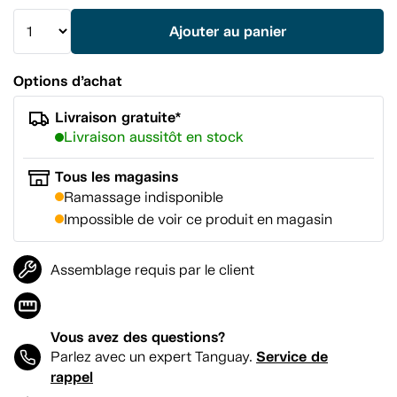
vers
la
Ajouter au panier
même
page.
Options d’achat
Livraison gratuite*
Livraison aussitôt en stock
Tous les magasins
Ramassage indisponible
Impossible de voir ce produit en magasin
Assemblage requis par le client
Vous avez des questions?
Service de
Parlez avec un expert Tanguay.
rappel