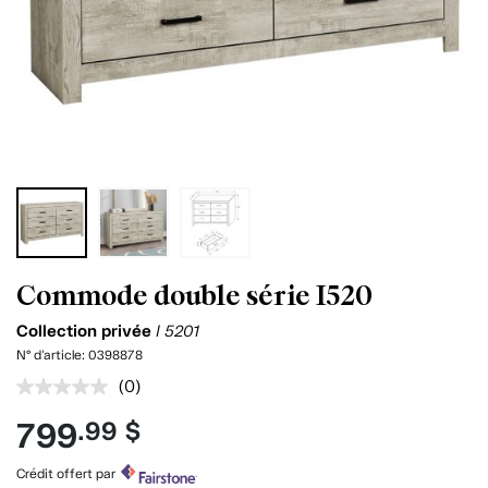
Commode double série I520
Collection privée
I 5201
N° d'article:
0398878
(0)
Aucune
cote
799
.99 $
pour
ce
produit.
Crédit offert par
Lien