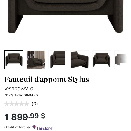
Fauteuil d'appoint Stylus
198BROWN-C
N° d'article:
0848662
(0)
Aucune
cote
1 899
.99 $
pour
ce
produit.
Crédit offert par
Lien