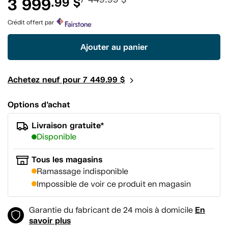
3 999
.99 $
pour
ce
produit.
Crédit offert par
Lien
vers
la
Ajouter au panier
même
page.
Achetez neuf pour 7 449.99 $
Options d’achat
Livraison gratuite*
Disponible
Tous les magasins
Ramassage indisponible
Impossible de voir ce produit en magasin
En
Garantie du fabricant de 24 mois à domicile
savoir plus