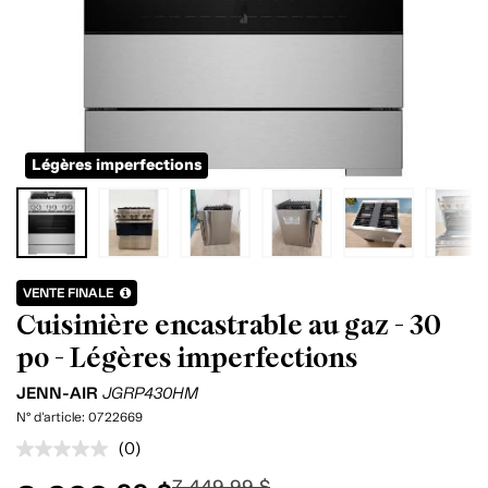
Légères imperfections
VENTE FINALE
Cuisinière encastrable au gaz - 30
po - Légères imperfections
JENN-AIR
JGRP430HM
N° d'article:
0722669
(0)
Aucune
cote
7 449.99 $