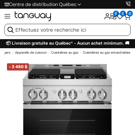
Centre de distribution Québec
0
0
0
📦 Livraison gratuite au Québec* - Aucun achat minimum. 🚚
énagers
Appareils de cuisson
Cuisinières au gaz
Cuisinières au gaz encastrables
-
3 450 $