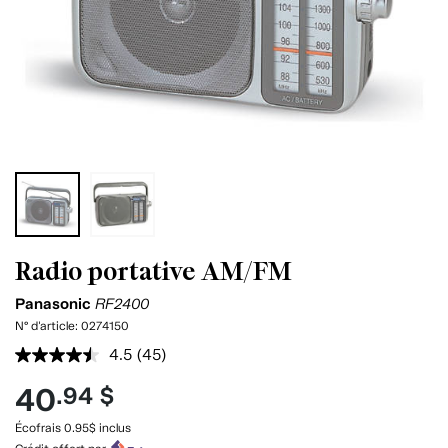
Radio portative AM/FM
Panasonic
RF2400
N° d'article:
0274150
4.5
(45)
Lire
les
40
.94 $
45
commentaires.
Lien
Écofrais 0.95$ inclus
vers