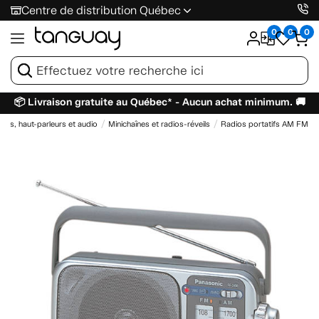
Centre de distribution Québec
0
0
0
📦 Livraison gratuite au Québec* - Aucun achat minimum. 🚚
urs, haut-parleurs et audio
Minichaînes et radios-réveils
Radios portatifs AM FM