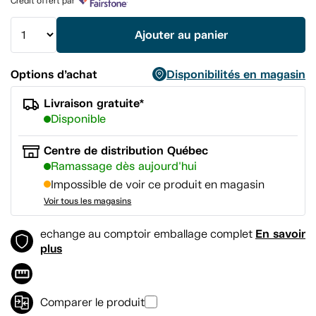
Crédit offert par
la
même
page.
Ajouter au panier
Options d’achat
Disponibilités en magasin
Livraison gratuite*
Disponible
Centre de distribution Québec
Ramassage dès aujourd'hui
Impossible de voir ce produit en magasin
Voir tous les magasins
En savoir
echange au comptoir emballage complet
plus
Comparer le produit