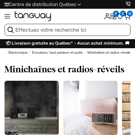
Centre de distribution Québec
0
0
0
📦 Livraison gratuite au Québec* - Aucun achat minimum. 🚚
eil
Électronique
Écouteurs, haut-parleurs et audio
Minichaînes et radios-réveils
Minichaînes et radios-réveils