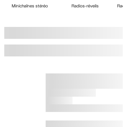
Minichaînes stéréo
Radios-réveils
Radi