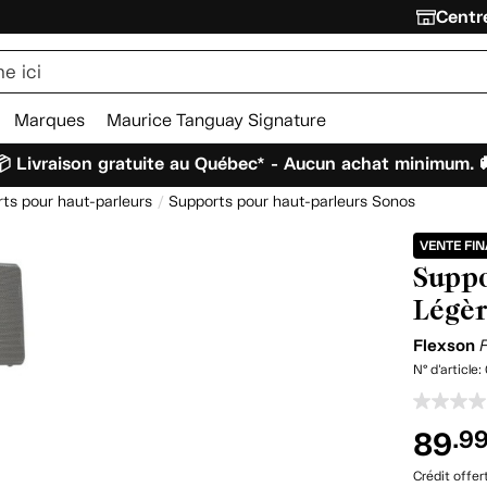
Centre
Marques
Maurice Tanguay Signature
 Livraison gratuite au Québec* - Aucun achat minimum. 
ts pour haut-parleurs
Supports pour haut-parleurs Sonos
VENTE FI
Suppo
Légèr
Flexson
N° d'article:
89
.9
Crédit offer