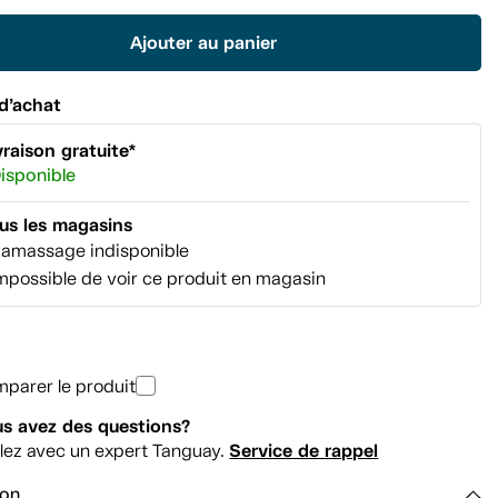
Lien
vers
Ajouter au panier
la
même
page.
d’achat
vraison gratuite*
isponible
us les magasins
amassage indisponible
mpossible de voir ce produit en magasin
parer le produit
s avez des questions?
Service de rappel
lez avec un expert Tanguay.
ion