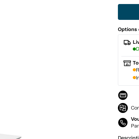
Options 
Li
D
To
R
I
Com
Vou
Par
Descript