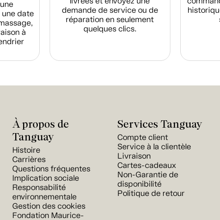
livrées et envoyez une
commande
d'une
demande de service ou de
historiqu
 une date
réparation en seulement
amassage,
quelques clics.
raison à
endrier
À propos de
Services Tanguay
Tanguay
Compte client
Service à la clientèle
Histoire
Livraison
Carrières
Cartes-cadeaux
Questions fréquentes
Non-Garantie de
Implication sociale
disponibilité
Responsabilité
Politique de retour
environnementale
Gestion des cookies
Fondation Maurice-