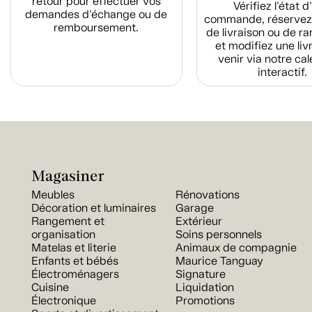
retour pour effectuer vos
Vérifiez l'état 
demandes d'échange ou de
commande, réservez
remboursement.
de livraison ou de r
et modifiez une liv
venir via notre cal
interactif.
Magasiner
Meubles
Rénovations
Décoration et luminaires
Garage
Rangement et
Extérieur
organisation
Soins personnels
Matelas et literie
Animaux de compagnie
Enfants et bébés
Maurice Tanguay
Électroménagers
Signature
Cuisine
Liquidation
Électronique
Promotions