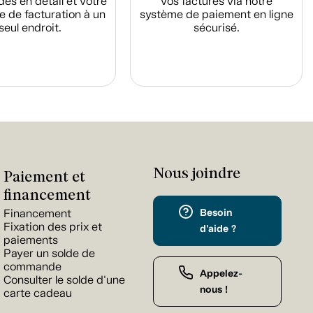
s en détail et votre
vos factures via notre
e de facturation à un
système de paiement en ligne
seul endroit.
sécurisé.
Nous joindre
Paiement et
financement
Besoin
Financement
Fixation des prix et
d'aide ?
paiements
Payer un solde de
commande
Appelez-
Consulter le solde d'une
nous !
carte cadeau