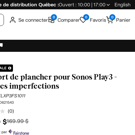
 de distribution Québec :
Ouvert : 10:00 | 17:00
English
0
0
0
Se connecter
Comparer
Favoris
Panier
🚚
NALE
rt de plancher pour Sonos Play3 -
es imperfections
FLXP3FS1011
0621543
(0)
Aucune
cote
9 $
169.99 $
pour
ce
produit.
t par