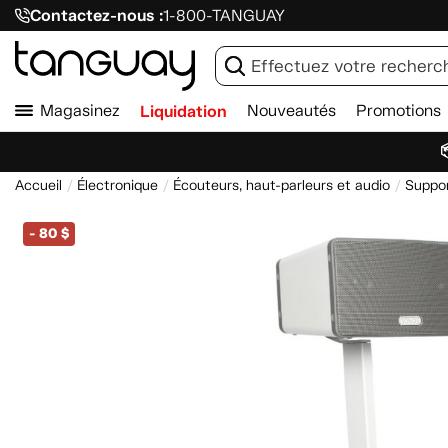
Contactez-nous :
1-800-TANGUAY
Magasinez
Liquidation
Nouveautés
Promotions

Accueil
Électronique
Écouteurs, haut-parleurs et audio
Suppor
-
80 $