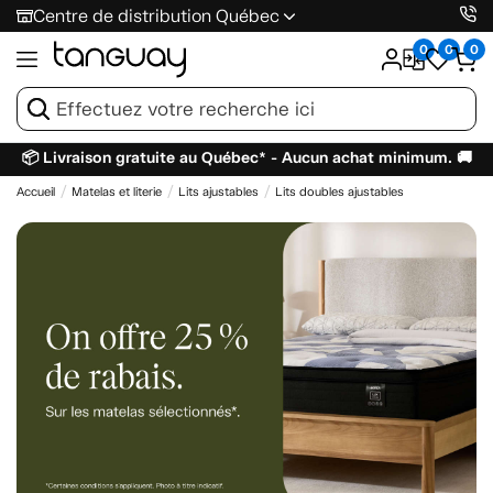
Centre de distribution Québec
0
0
0
📦 Livraison gratuite au Québec* - Aucun achat minimum. 🚚
Accueil
Matelas et literie
Lits ajustables
Lits doubles ajustables