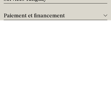
Paiement et financement
Nous joindre
Besoin d'aide ?
Appelez-nous !
Service client
Samedi Fermé
Achat par téléphone
Samedi 09:00 - 21:00