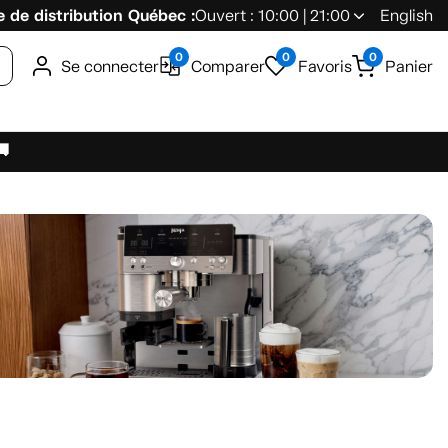
 de distribution Québec :
Ouvert : 10:00 | 21:00
English
0
0
0
Se connecter
Comparer
Favoris
Panier
🚚