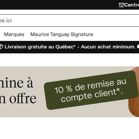
Centre
Marques
Maurice Tanguay Signature
 Livraison gratuite au Québec* - Aucun achat minimum. 