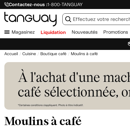
Contactez-nous :
1-800-TANGUAY
Magasinez
Liquidation
Nouveautés
Promotions

Accueil
Cuisine
Boutique café
Moulins à café
Moulins à café