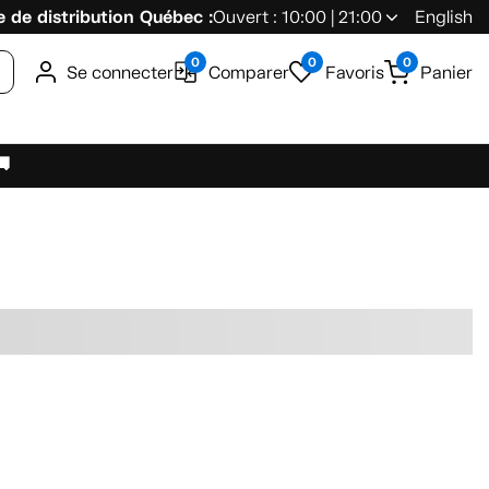
 de distribution Québec :
Ouvert : 10:00 | 21:00
English
0
0
0
Se connecter
Comparer
Favoris
Panier
🚚