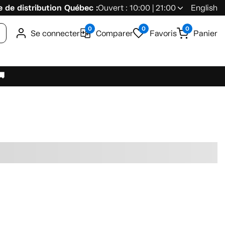
 de distribution Québec :
Ouvert : 10:00 | 21:00
English
0
0
0
Se connecter
Comparer
Favoris
Panier
🚚