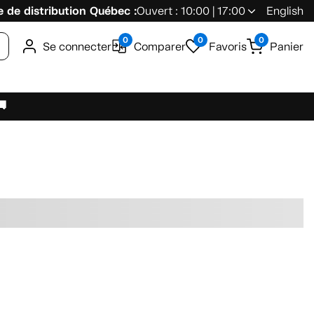
 de distribution Québec :
Ouvert : 10:00 | 17:00
English
0
0
0
Se connecter
Comparer
Favoris
Panier
🚚