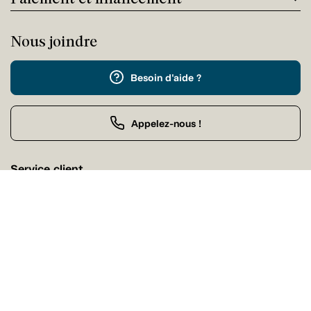
Nous joindre
Besoin d'aide ?
Appelez-nous !
Service client
Mercredi 09:00 - 17:00
Achat par téléphone
Mercredi 09:00 - 21:00
Nos magasins
Trouvez facilement un magasin Tanguay près de chez
vous