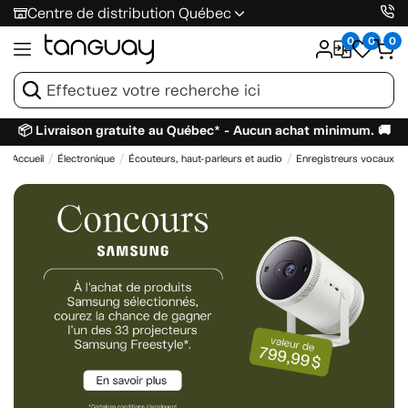
Centre de distribution Québec
0
0
0
📦 Livraison gratuite au Québec* - Aucun achat minimum. 🚚
Accueil
Électronique
Écouteurs, haut-parleurs et audio
Enregistreurs vocaux