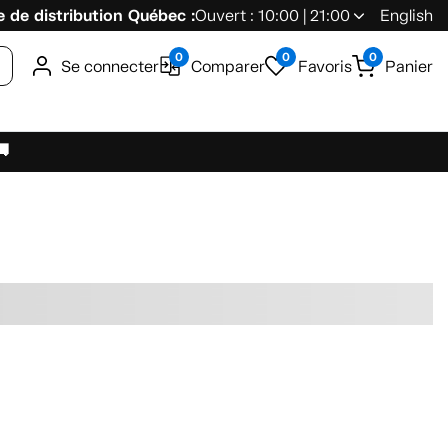
 de distribution Québec :
Ouvert : 10:00 | 21:00
English
0
0
0
Se connecter
Comparer
Favoris
Panier
🚚