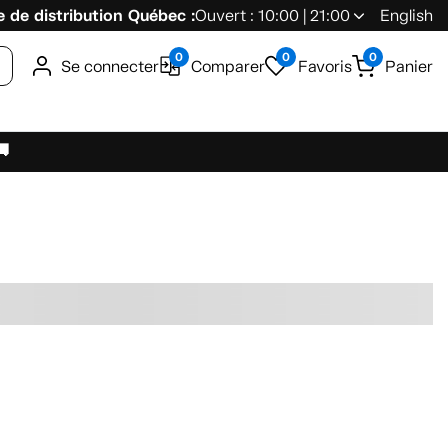
 de distribution Québec :
Ouvert : 10:00 | 21:00
English
0
0
0
Se connecter
Comparer
Favoris
Panier
🚚