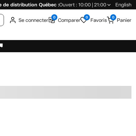
 de distribution Québec :
Ouvert : 10:00 | 21:00
English
0
0
0
Se connecter
Comparer
Favoris
Panier
🚚