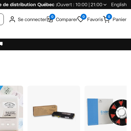
 de distribution Québec :
Ouvert : 10:00 | 21:00
English
0
0
0
Se connecter
Comparer
Favoris
Panier
🚚