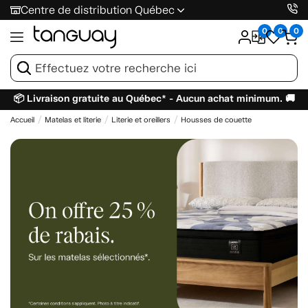
Centre de distribution Québec
0
0
0
📦 Livraison gratuite au Québec* - Aucun achat minimum. 🚚
Accueil
Matelas et literie
Literie et oreillers
Housses de couette