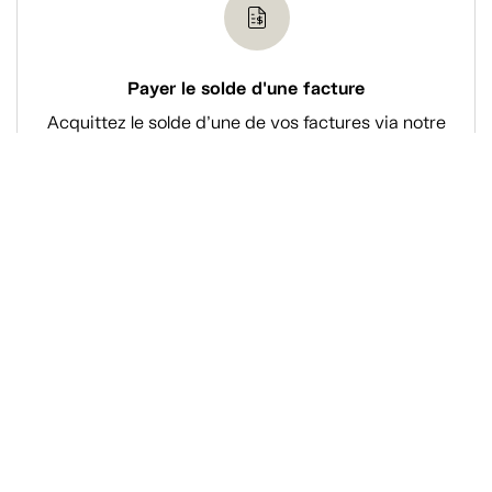
Payer le solde d'une facture
Acquittez le solde d’une de vos factures via notre
système de paiement en ligne sécurisé.
Magasiner
À propos de Tanguay
Services Tanguay